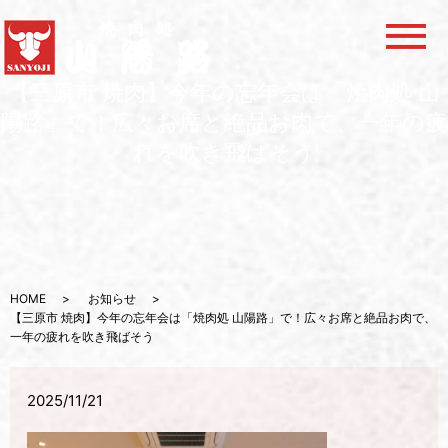
メ
【三原市 焼肉】今年の忘年会は「焼肉処 山
陽路」で！広々お席と絶品お肉で、一年の疲
れを吹き飛ばそう
HOME
お知らせ
【三原市 焼肉】今年の忘年会は「焼肉処 山陽路」で！広々お席と絶品お肉で、
一年の疲れを吹き飛ばそう
2025/11/21